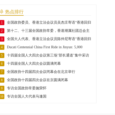
热点排行
全国政协委员、香港立法会议员吴杰庄寄语“香港回归
1
第十二、十三届全国政协常委，香港潮属社团总会主
29周年”
2
全国大人代表、香港立法会议员陈仲尼寄语“香港回归
席胡定旭寄语“香港回归29周年”
3
Ducati Centennial China First Ride in Jinyun: 5,000
29周年”
4
十四届全国人大四次会议第三场"部长通道"集中采访
Riders from 13 Countries Gather for ISTL Interna
5
十四届全国人大四次会议圆满闭幕
活动正式举行
6
全国政协十四届四次会议闭幕会在北京举行
7
全国政协十四届四次会议在京圆满闭幕
8
专访全国政协常委施荣怀
9
专访全国人大代表马逢国
10