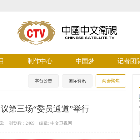
目
制作中心
中国梦
记者团
本台公告
国际资讯
两会聚焦
议第三场“委员通道”举行
源:
浏览数 :
2469
编辑: 中文卫视网