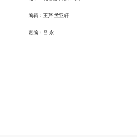
编辑：王芹 孟亚轩
责编：吕 永