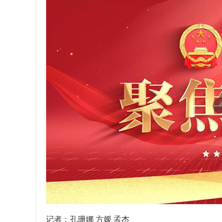
记者：孔珊娜 方媛 孟杰