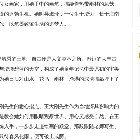
女画家，用她手中的画笔，描绘着热带雨林的葱茏、
设的蓬勃生机。她叫吴淑珍，一位生于澄迈、长于海南
代、以笔墨致敬生活的追梦人。
灵毓秀的土地，自古便是人文荟萃之所。澄迈的大丰古
与澄澈碧蓝的天空，构成了她童年记忆中最原初的审美
为她日后对山水、花鸟、雨林、渔港的深情描摹埋下了
先生的悉心指点。王大刚先生作为当地深具影响力的
是教会她如何用眼睛观察世界、用心灵感受自然。在王
练入手，一步步走进绘画的殿堂。那段跟随老师写生、
只待春风化雨，便可破土成荫。