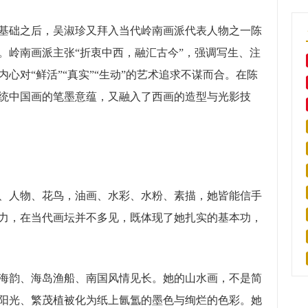
础之后，吴淑珍又拜入当代岭南画派代表人物之一陈
。岭南画派主张“折衷中西，融汇古今”，强调写生、注
心对“鲜活”“真实”“生动”的艺术追求不谋而合。在陈
统中国画的笔墨意蕴，又融入了西画的造型与光影技
人物、花鸟，油画、水彩、水粉、素描，她皆能信手
力，在当代画坛并不多见，既体现了她扎实的基本功，
韵、海岛渔船、南国风情见长。她的山水画，不是简
阳光、繁茂植被化为纸上氤氲的墨色与绚烂的色彩。她