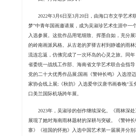
2022年3月6日至3月20日，由海口市文学艺
梦”中青年国画邀请展，成为吴淑珍艺术生涯中一
入选参展。这批作品用笔细致、挥墨自如，充分展
的岭南画派风格。从古老的罗驿古村到静谧的雨林
流连忘返，仿佛完成了一次环岛的心灵之旅。同年
省委统一战线工作部、海南省文学艺术联合会指导
党的二十大优秀作品展;国画《警钟长鸣》入选澄
家协会线上展;《秋韵》入选爱华汉唐书画春晚“玉
口美兰国际机场跨年展。
2023年，吴淑珍的创作继续深化。《雨林深处
展现了她对海南雨林题材的深耕与突破。《警钟长
寨》《祖国的怀抱》入选中国艺术第一届展并分别