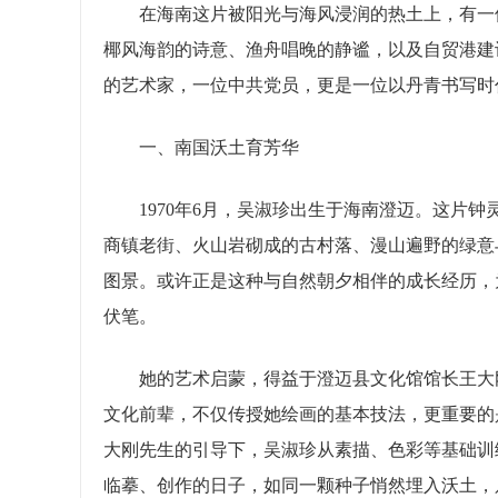
在海南这片被阳光与海风浸润的热土上，有一位
椰风海韵的诗意、渔舟唱晚的静谧，以及自贸港建
的艺术家，一位中共党员，更是一位以丹青书写时
一、南国沃土育芳华
1970年6月，吴淑珍出生于海南澄迈。这片钟
商镇老街、火山岩砌成的古村落、漫山遍野的绿意
图景。或许正是这种与自然朝夕相伴的成长经历，
伏笔。
她的艺术启蒙，得益于澄迈县文化馆馆长王大刚
文化前辈，不仅传授她绘画的基本技法，更重要的
大刚先生的引导下，吴淑珍从素描、色彩等基础训
临摹、创作的日子，如同一颗种子悄然埋入沃土，