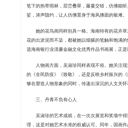
笔下的热带雨林，层峦叠翠，藤蔓交错，仿佛能听
娑，涛声隐约，让人仿佛置身于海风拂面的银滩。
她的花鸟画同样别具一格。海南特有的花卉草木
花的出淤泥而不染，都被她以细腻的笔触和饱满的情
选海南银行业清廉金融文化优秀作品书画展，正是
人物画方面，吴淑珍同样表现不俗。她关注现实
的《全民防疫》《致敬》，还是反映乡村振兴的《
够在塑造人物形象的同时，传递出深沉的人文关怀
三、丹青不负有心人
吴淑珍的艺术成就，在一次次展览和奖项中得到了
理，这是对她艺术水准的权威认可。同年，国画作