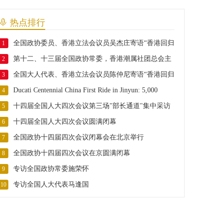
热点排行
全国政协委员、香港立法会议员吴杰庄寄语“香港回归
1
第十二、十三届全国政协常委，香港潮属社团总会主
29周年”
2
全国大人代表、香港立法会议员陈仲尼寄语“香港回归
席胡定旭寄语“香港回归29周年”
3
Ducati Centennial China First Ride in Jinyun: 5,000
29周年”
4
十四届全国人大四次会议第三场"部长通道"集中采访
Riders from 13 Countries Gather for ISTL Interna
5
十四届全国人大四次会议圆满闭幕
活动正式举行
6
全国政协十四届四次会议闭幕会在北京举行
7
全国政协十四届四次会议在京圆满闭幕
8
专访全国政协常委施荣怀
9
专访全国人大代表马逢国
10