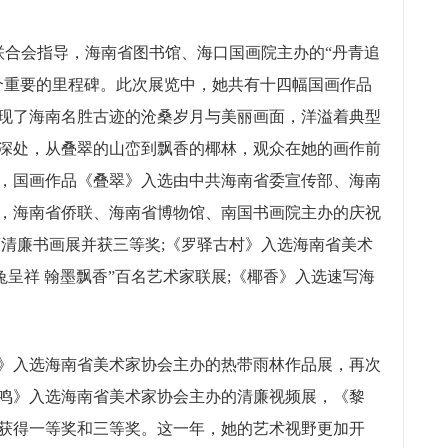
术联合会指导，海南省图书馆、海口国画院主办的“丹青追
个重要的里程碑。此次展览中，她共有十四幅国画作品
现了海南名胜古迹的沧桑岁月与美丽画面，洋溢着典型
深处，从叠翠的山峦到飘香的椰林，观众在她的画作前
，国画作品《叠翠》入选由中共海南省委宣传部、海南
，海南省侨联、海南省博物馆、南国书画院主办的庆祝
迈清廉书画展并获三等奖;《罗驿古村》入选海南省美术
兔呈祥 翰墨飘香”百名艺术家联展;《椰香》入选速写海
》入选海南省美术家协会主办的热带雨林作品展，再次
鸣》入选海南省美术家协会主办的清廉视频展，《黎
获得一等奖和三等奖。这一年，她的艺术视野更加开